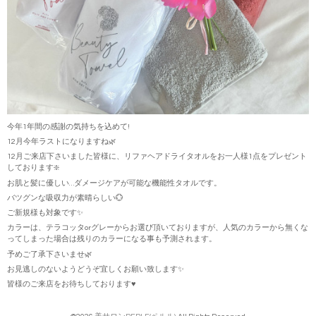
今年1年間の感謝の気持ちを込めて!
12月今年ラストになりますね🌿
12月ご来店下さいました皆様に、リファヘアドライタオルをお一人様1点をプレゼント
しております❇️
お肌と髪に優しい…ダメージケアが可能な機能性タオルです。
バツグンな吸収力が素晴らしい💮
ご新規様も対象です✨
カラーは、テラコッタorグレーからお選び頂いておりますが、人気のカラーから無くな
ってしまった場合は残りのカラーになる事も予測されます。
予めご了承下さいませ🌿
お見逃しのないようどうぞ宜しくお願い致します✨
皆様のご来店をお待ちしております♥️