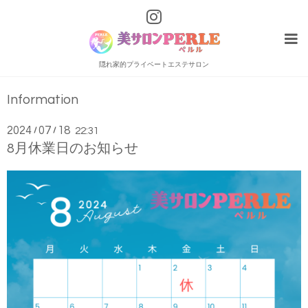
隠れ家的プライベートエステサロン
Information
2024
07
18
/
/
22:31
8月休業日のお知らせ