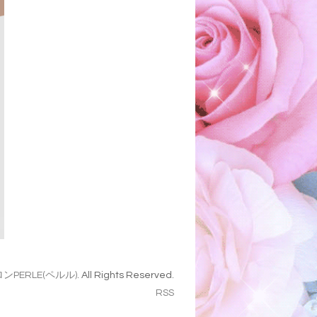
ンPERLE(ペルル)
. All Rights Reserved.
RSS