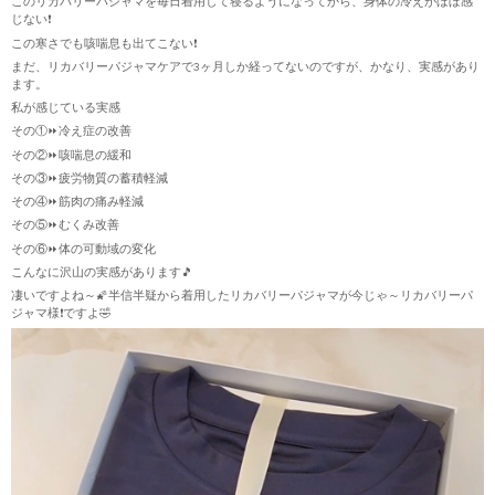
このリカバリーパジャマを毎日着用して寝るようになってから、身体の冷えがほぼ感
じない❗
この寒さでも咳喘息も出てこない❗
まだ、リカバリーパジャマケアで3ヶ月しか経ってないのですが、かなり、実感があり
ます。
私が感じている実感
その①⏩️冷え症の改善
その②⏩️咳喘息の緩和
その③⏩️疲労物質の蓄積軽減
その④⏩️筋肉の痛み軽減
その⑤⏩️むくみ改善
その⑥⏩️体の可動域の変化
こんなに沢山の実感があります🎵
凄いですよね～🌠半信半疑から着用したリカバリーパジャマが今じゃ～リカバリーパ
ジャマ様❗ですよ🤣