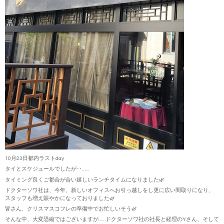
10月23日都内ラストday
タイとスケジュールでしたが‥……
タイミング良くご都合が合い嬉しいランチタイムになりました🌿
ドクターソワ社は、今年、新しいオフィスへお引っ越しをし更に広い間取りになり、
スタッフも増え賑やかになっておりました🌿
皆さん、クリスマスコフレの準備中でお忙しいそう🌿
そんな中、大変恐縮ではございますが……ドクターソワ社の社長と経理のYさん、そして