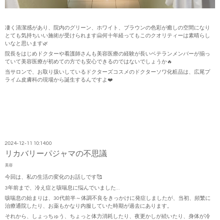
凄く清潔感があり、院内のグリーン、ホワイト、ブラウンの色彩が癒しの空間になり
とても気持ちいい施術が受けられます🤗何十年経ってもこのクオリティーは素晴らし
いなと思います🌿
院長をはじめドクターや看護師さんも美容医療の経験が長いベテランメンバーが揃っ
ていて美容医療が初めての方でも安心できるのではないでしょうか🔥
当サロンで、お取り扱いしているドクターズコスメのドクターソワ化粧品は、広尾プ
ライム皮膚科の現場から誕生するんですよ❤️
2024-12-11 10:14:00
リカバリーパジャマの不思議
美容
今回は、私の生活の変化のお話しです🥰
3年前まで、冷え症と咳喘息に悩んでいました…
咳喘息の始まりは、30代前半～体調不良をきっかけに発症しましたが、当初、頻繁に
治療通院したり、お薬もかなり内服していた時期が過去にあります。
それから、しょっちゅう、ちょっと体力消耗したり、夜更かしが続いたり、身体が冷