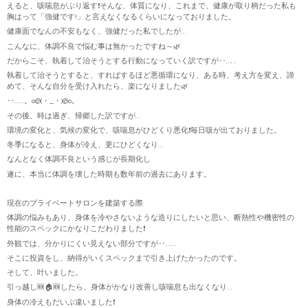
えると、咳喘息がぶり返す❗そんな、体質になり、これまで、健康が取り柄だった私も
胸はって「強健です!」と言えなくなるくらいになっておりました。
健康面でなんの不安もなく、強健だった私でしたが…
こんなに、体調不良で悩む事は無かったですね～🌿
だからこそ、執着して治そうとする行動になっていく訳ですが‥……
執着して治そうとすると、すればするほど悪循環になり、ある時、考え方を変え、諦
めて、そんな自分を受け入れたら、楽になりました🌿
‥……。o@(・_・)@o。
その後、時は過ぎ、帰郷した訳ですが…
環境の変化と、気候の変化で、咳喘息がひどくり悪化❗毎日咳が出ておりました。
冬季になると、身体が冷え、更にひどくなり…
なんとなく体調不良という感じが長期化し
遂に、本当に体調を壊した時期も数年前の過去にあります。
現在のプライベートサロンを建築する際
体調の悩みもあり、身体を冷やさないような造りにしたいと思い、断熱性や機密性の
性能のスペックにかなりこだわりました❗
外観では、分かりにくい見えない部分ですが‥……
そこに投資をし、納得がいくスペックまで引き上げたかったのです。
そして、叶いました。
引っ越し🆕🏠️🆕したら、身体がかなり改善し咳喘息も出なくなり…
身体の冷えもだいぶ違いました❗