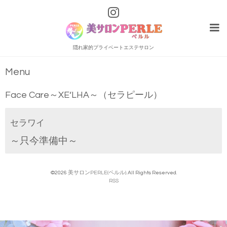
隠れ家的プライベートエステサロン
Menu
Face Care～XE‘LHA～（セラピール）
セラワイ
～只今準備中～
©2026
美サロンPERLE(ペルル)
. All Rights Reserved.
RSS